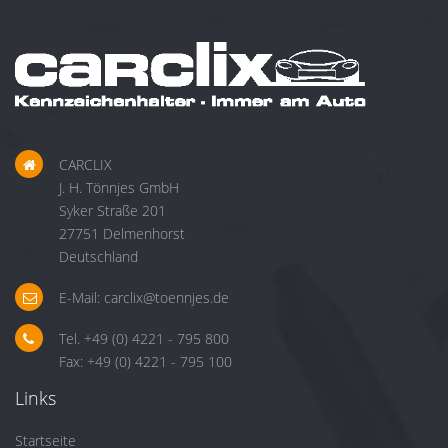
CARCLIX
J. H. Tönnjes GmbH
Syker Straße 201
27751 Delmenhorst
Deutschland
E-Mail:
carclix@toennjes.de
Tel. +49 (0) 4221 - 795 800
Fax: +49 (0) 4221 - 795 100
Links
Startseite