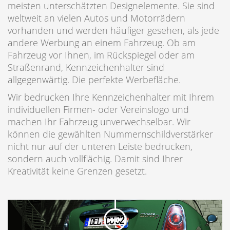
meisten unterschätzten Designelemente. Sie sind
weltweit an vielen Autos und Motorrädern
vorhanden und werden häufiger gesehen, als jede
andere Werbung an einem Fahrzeug. Ob am
Fahrzeug vor Ihnen, im Rückspiegel oder am
Straßenrand, Kennzeichenhalter sind
allgegenwärtig. Die perfekte Werbefläche.
Wir bedrucken Ihre Kennzeichenhalter mit Ihrem
individuellen Firmen- oder Vereinslogo und
machen Ihr Fahrzeug unverwechselbar. Wir
können die gewählten Nummernschildverstärker
nicht nur auf der unteren Leiste bedrucken,
sondern auch vollflächig. Damit sind Ihrer
Kreativität keine Grenzen gesetzt.