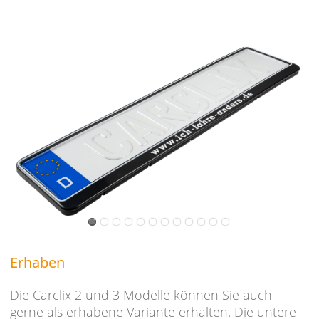
Erhaben
Die Carclix 2 und 3 Modelle können Sie auch
gerne als erhabene Variante erhalten. Die untere