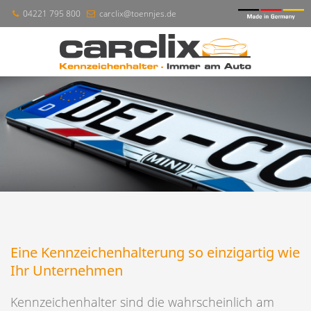
04221 795 800
carclix@toennjes.de
Eine Kennzeichenhalterung so einzigartig wie
Ihr Unternehmen
Kennzeichenhalter sind die wahrscheinlich am